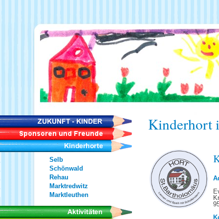
Kinderhort 
K
Selb
Schönwald
Rehau
A
Marktredwitz
Ev
Marktleuthen
Kr
9
K