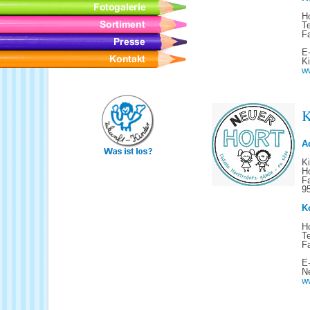
Ho
Te
Fa
E-
K
w
K
A
K
Ho
Fa
9
K
Ho
Te
F
E-
N
w