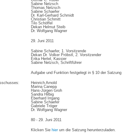
Sabine Netzsch
Thomas Netzsch
Sabine Schaefer
Dr. Karl-Gerhard Schmidt
Christian Schmitt
Tilo Schöffel
Dekan Helmut Steib
Dr. Wolfgang Wagner
29. Juni 2011
Sabine Schaefer, 1. Vorsitzende
Dekan Dr. Volker Pröbstl, 2. Vorsitzender
Erika Hertel, Kassier
Sabine Netzsch, Schriftführer
Aufgabe und Funktion festgelegt in § 10 der Satzung
usschusses:
Heinrich Arnold
Marina Canepa
Hans-Jürgen Groh
Sandra Hilbig
Eberhard Irrgang
Sabine Schaefer
Gabriele Tröger
Dr. Wolfgang Wagner
80 - 29. Juni 2011
Klicken Sie
hier
um die Satzung herunterzuladen.